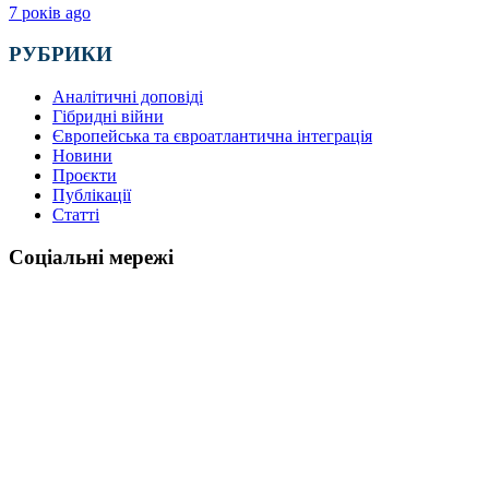
7 років ago
РУБРИКИ
Аналітичні доповіді
Гібридні війни
Європейська та євроатлантична інтеграція
Новини
Проєкти
Публікації
Статті
Соціальні мережі