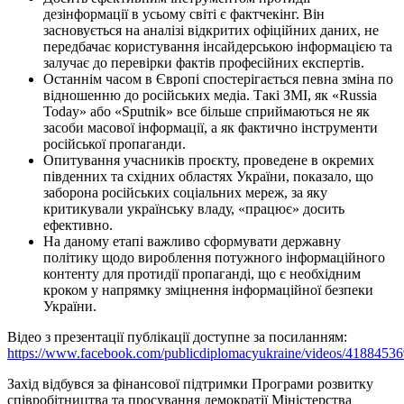
дезінформації в усьому світі є фактчекінг. Він
засновується на аналізі відкритих офіційних даних, не
передбачає користування інсайдерською інформацією та
залучає до перевірки фактів професійних експертів.
Останнім часом в Європі спостерігається певна зміна по
відношенню до російських медіа. Такі ЗМІ, як «Russia
Today» або «Sputnik» все більше сприймаються не як
засоби масової інформації, а як фактично інструменти
російської пропаганди.
Опитування учасників проєкту, проведене в окремих
південних та східних областях України, показало, що
заборона російських соціальних мереж, за яку
критикували українську владу, «працює» досить
ефективно.
На даному етапі важливо сформувати державну
політику щодо вироблення потужного інформаційного
контенту
для протидії пропаганді, що є необхідним
кроком у напрямку зміцнення інформаційної безпеки
України.
Відео з презентації публікації доступне за посиланням:
https://www.facebook.com/publicdiplomacyukraine/videos/4188453
Захід відбувся за фінансової підтримки Програми розвитку
співробітництва та просування демократії Міністерства