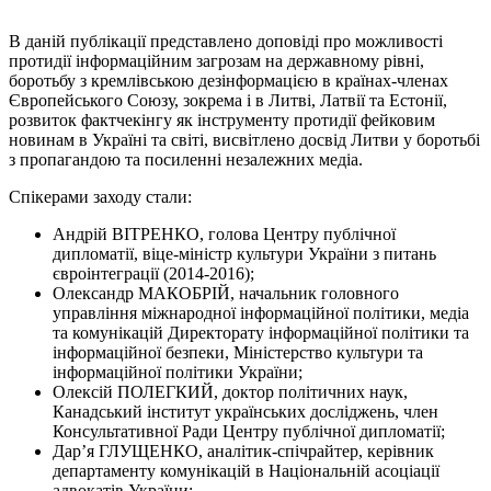
В даній публікації представлено доповіді про можливості
протидії інформаційним загрозам на державному рівні,
боротьбу з кремлівською дезінформацією в країнах-членах
Європейського Союзу, зокрема і в Литві, Латвії та Естонії,
розвиток фактчекінгу як інструменту протидії фейковим
новинам в Україні та світі, висвітлено досвід Литви у боротьбі
з пропагандою та посиленні незалежних медіа.
Спікерами заходу стали:
Андрій ВІТРЕНКО, голова Центру публічної
дипломатії, віце-міністр культури України з питань
євроінтеграції (2014-2016);
Олександр МАКОБРІЙ, начальник головного
управління міжнародної інформаційної політики, медіа
та комунікацій Директорату інформаційної політики та
інформаційної безпеки, Міністерство культури та
інформаційної політики України;
Олексій ПОЛЕГКИЙ, доктор політичних наук,
Канадський інститут українських досліджень, член
Консультативної Ради Центру публічної дипломатії;
Дар’я ГЛУЩЕНКО, аналітик-спічрайтер, керівник
департаменту комунікацій в Національній асоціації
адвокатів України;