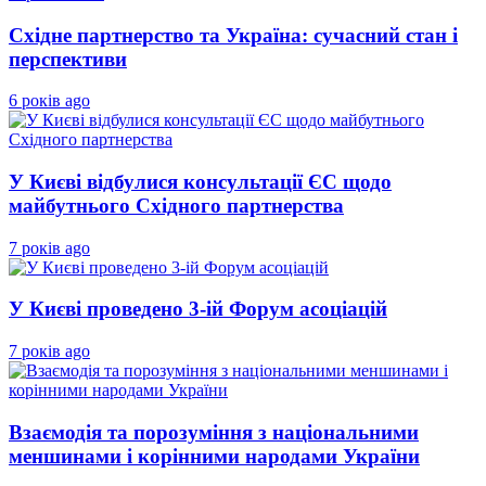
Східне партнерство та Україна: сучасний стан і
перспективи
6 років ago
У Києві відбулися консультації ЄС щодо
майбутнього Східного партнерства
7 років ago
У Києві проведено 3-ій Форум асоціацій
7 років ago
Взаємодія та порозуміння з національними
меншинами і корінними народами України