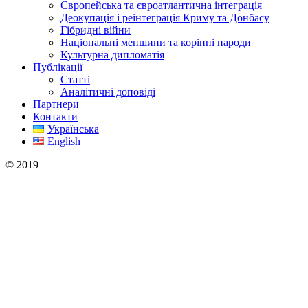
Європейська та євроатлантична інтеграція
Деокупація і реінтеграція Криму та Донбасу
Гібридні війни
Національні меншини та корінні народи
Культурна дипломатія
Публікації
Статті
Аналітичні доповіді
Партнери
Контакти
Українська
English
© 2019