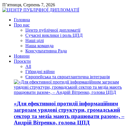
П’ятниця, Серпень 7, 2026
Головна
Про нас
Центр публічної дипломатії
Сучасні виклики і роль ЦПД
Наші цілі
Наша команда
Консультативна Рада
Новини
Проєкти
All
Гібридні війни
Європейська та євроатлантична інтеграція
«Для ефективної протидії інформаційним
загрозам урядові структури, громадський
сектор та медіа мають працювати разом», –
Андрій Вітренко, голова ЦПД