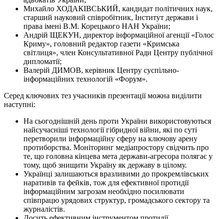
Михайло ХОДАКІВСЬКИЙ, кандидат політичних наук,
старший науковий співробітник, Інститут держави і
права імені В.М. Корецького НАН України;
Андрій ЩЕКУН, директор інформаційної агенції «Голос
Криму», головний редактор газети «Кримська
світлиця», член Консультативної Ради Центру публічної
дипломатії;
Валерій ДИМОВ, керівник Центру суспільно-
інформаційних технологій «Форум».
Серед ключових тез учасників презентації можна виділити
наступні:
На сьогоднішній день проти України використовуються
найсучасніші технології гібридної війни, які по суті
перетворили інформаційну сферу на ключову арену
протиборства. Моніторинг медіапростору свідчить про
те, що головна кінцева мета держави-агресора полягає у
тому, щоб знищити Україну як державу в цілому.
Українці залишаються вразливими до прокремлівських
наративів та фейків, тож для ефективної протидії
інформаційним загрозам необхідно посилювати
співпрацю урядових структур, громадського сектору та
журналістів.
Досить ефективним інструментом протидії